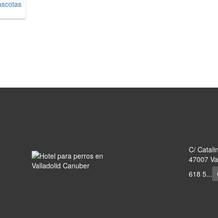
C/ Catali
47007 Val
618 5...