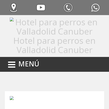
Hotel para perros en
Valladolid Canuber
MENÚ